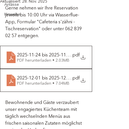
Aktualisiert:
28. Nov. 2025
Anlässe
Gerne nehmen wir Ihre Reservation 
Hinweise
jeweils bis 10:00 Uhr via Wasserflue-
App, Formular "Cafeteria s'zähni - 
Tischreservation" oder unter 062 839 
02 57 entgegen.
2025-11-24 bis 2025-11-30
.pdf
PDF herunterladen • 2.03MB
2025-12-01 bis 2025-12-07
.pdf
PDF herunterladen • 7.04MB
Bewohnende und Gäste verzaubert 
unser engagiertes Küchenteam mit 
täglich wechselnden Menüs aus 
frischen saisonalen Zutaten möglichst 