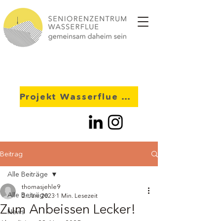
Projekt Wasserflue 2028
Beitrag
Alle Beiträge
thomasjehle9
Alle Beiträge
2. Jan. 2023
1 Min. Lesezeit
Zum Anbeissen Lecker!
News