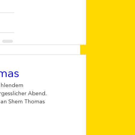
omas
rahlendem 
gesslicher Abend. 
nd an Shem Thomas 