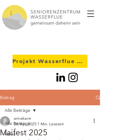
Projekt Wasserflue 2028
Beitrag
Alle Beiträge
annakaire
Alle Beiträge
30. Apr. 2025
1 Min. Lesezeit
Maifest 2025
News