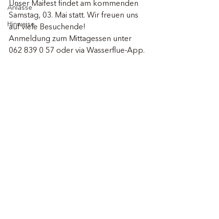
Unser Maifest findet am kommenden 
Anlässe
Samstag, 03. Mai statt. Wir freuen uns 
Hinweise
auf viele Besuchende!
Anmeldung zum Mittagessen unter 
062 839 0 57 oder via Wasserflue-App. 