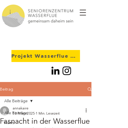
Projekt Wasserflue 2028
Beitrag
Alle Beiträge
annakaire
Alle Beiträge
13. März 2025
1 Min. Lesezeit
Fasnacht in der Wasserflue
News