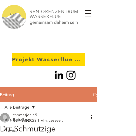
Projekt Wasserflue 2028
Beitrag
Alle Beiträge
thomasjehle9
Alle Beiträge
15. Feb. 2023
1 Min. Lesezeit
Drr Schmutzige
News