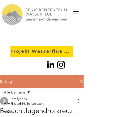
Projekt Wasserflue 2028
Beitrag
Alle Beiträge
emilyparisii
Alle Beiträge
8. Juni
1 Min. Lesezeit
Besuch Jugendrotkreuz
News