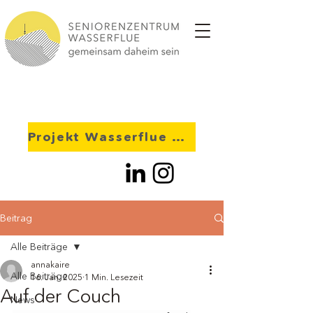
Projekt Wasserflue 2028
Beitrag
Alle Beiträge
annakaire
Alle Beiträge
16. Jan. 2025
1 Min. Lesezeit
Auf der Couch
News