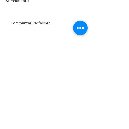
Kommentare
Danke Karin 💐
Kommentar verfassen...
Herzliche Gratu
zum Lehrabschl
Adresse
Seniorenzentrum Wasserflue
Wasserfluestrasse 10
5024 Küttigen
Datenschutz